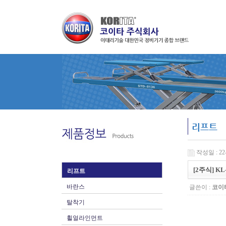
리프트
작성일 : 22-
[2주식] KL
리프트
바란스
글쓴이 :
코이
탈착기
휠얼라인먼트