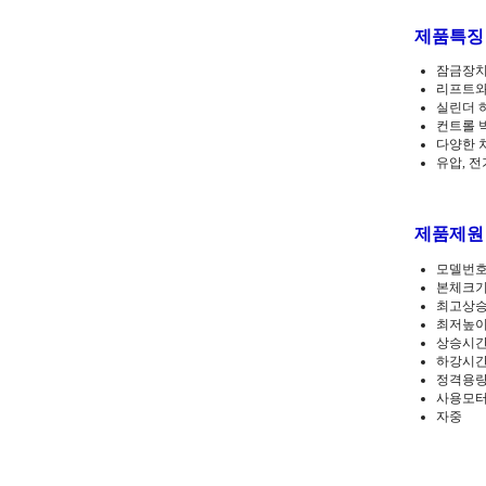
제품특징
잠금장치
리프트와
실린더 
컨트롤 박
다양한 
유압, 
제품제원
모델번호
본체크기 2
최고상승높
최저높이
상승시간 
하강시간
정격용량
사용모터 삼
자중 1